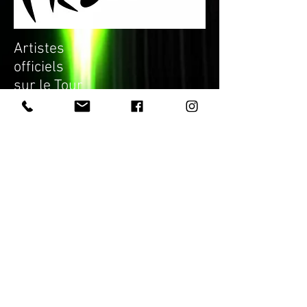
Artistes
officiels
sur le Tour
de France
Les Dressing Flash ont crée spécialement
à l'occasion de cet évenement mondial un
numéro de changement de costumes
personnalisé pour le Tour de France.
RECOMPENSES
Vice Champion de France de magie
2019 (Prix FFAP)
1er prix et prix du public au concours
des Portes d'or de Nancy